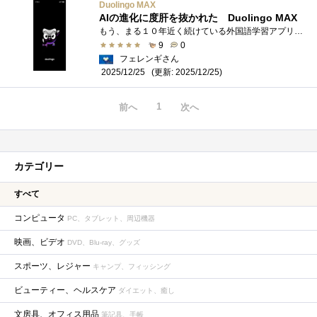
Duolingo MAX
AIの進化に度肝を抜かれた Duolingo MAX
もう、まる１０年近く続けている外国語学習アプリDuolingo 日本語から英語 英語で英語 もちろん他の外国語も学べますし音楽や数学 最近はチ�...
9
0
フェレンギさん
(更新: 2025/12/25)
2025/12/25
1
前へ
次へ
カテゴリー
すべて
コンピュータ
PC、タブレット、周辺機器
映画、ビデオ
DVD、Blu-ray、グッズ
スポーツ、レジャー
キャンプ、フィッシング
ビューティー、ヘルスケア
ダイエット、癒し
文房具、オフィス用品
筆記具、手帳