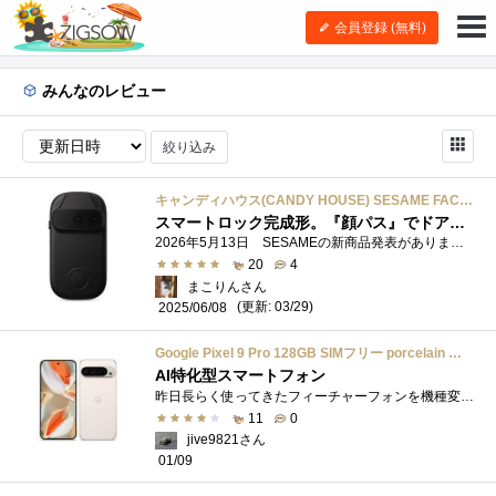
会員登録 (無料)
みんなのレビュー
絞り込み
キャンディハウス(CANDY HOUSE) SESAME FACE セサミフェイス 玄関 スマートロック 立体顔認証（3D顔認証） 静脈認証 指紋認証 ICカードリーダー Apple watch Suica対応 PASMO対応 Felica モバイルSuica NFCタグ
スマートロック完成形。『顔パス』でドアが開く！
2026年5月13日 SESAMEの新商品発表がありました！新製品は3D顔認証＆静脈認証付のロック解除アイテム！ これは素晴らしいと思ったのですぐに予約...
20
4
まこりんさん
(更新: 03/29)
2025/06/08
Google Pixel 9 Pro 128GB SIMフリー porcelain スマートフォン本体
AI特化型スマートフォン
昨日長らく使ってきたフィーチャーフォンを機種変更して、乗り換え特典を利用する形でGooglePixel9aを入手してきました。 Pixel9aについては別の機�...
11
0
jive9821さん
01/09