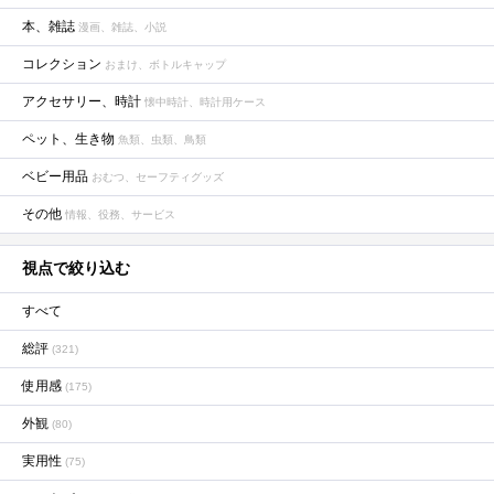
本、雑誌
漫画、雑誌、小説
コレクション
おまけ、ボトルキャップ
アクセサリー、時計
懐中時計、時計用ケース
ペット、生き物
魚類、虫類、鳥類
ベビー用品
おむつ、セーフティグッズ
その他
情報、役務、サービス
視点で絞り込む
すべて
総評
(321)
使用感
(175)
外観
(80)
実用性
(75)