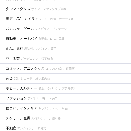
タレントグッズ
サイン、ファンクラブ会報
家電、AV、カメラ
キッチン、映像、オーディオ
おもちゃ、ゲーム
フィギュア、ビンテージ
自動車、オートバイ
自動車、ETC、工具
食品、飲料
調味料、スパイス、菓子
花、園芸
ガーデニング、観葉植物
コミック、アニメグッズ
コスプレ衣装、直筆画
音楽
CD、レコード、思い出の品
ホビー、カルチャー
模型、ラジコン、プラモデル
ファッション
アパレル、靴、バッグ
住まい、インテリア
キッチン、ペット用品
チケット、金券
興行チケット、割引券
不動産
マンション、一戸建て