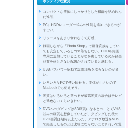
ポジティブな意見
コンパクトな筐体にしっかりとした機能を詰め込ん
だ逸品。
PCにHDDレコーダー並みの性能を追加できるのが
すごい。
リソースをあまり食わなくて好感。
録画しながら「Photo Shop」で画像変換をしてい
ても安定しているしコマ落ちしない。HDDを録画
専用に追加していることが功を奏しているのか録画
品質を落とさない配慮がされていると感じる。
USBバスパワー駆動で設置場所を取らないのが良
い。
いろいろなPCで使い回せる。本体が小さいので
Macbookでも使えそう。
画質はいろいろと選べるが最高画質の場合はテレビ
と遜色ないくらいきれい。
DVDへのダビングはSD画質になるとのことでVHS
並みの画質を想像していたが、ダビングした後の
DVD画質は期待以上だった。アナログ放送をVHS
で録画したものとは比較にならないほどきれいで驚