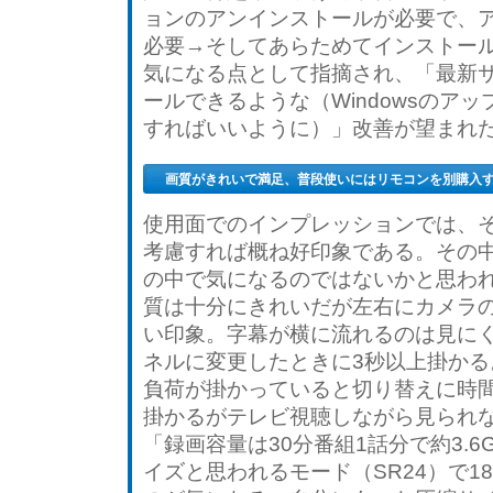
Ｕ関係ばかり弄っているので、この手の
ョンのアンインストールが必要で、
外付け物については、ちょっと苦手で
す。 とり...
必要→そしてあらためてインストー
気になる点として指摘され、「最新サ
ールできるような（Windowsのア
すればいいように）」改善が望まれ
画質がきれいで満足、普段使いにはリモコンを別購入
使用面でのインプレッションでは、そ
考慮すれば概ね好印象である。その
の中で気になるのではないかと思わ
質は十分にきれいだが左右にカメラ
い印象。字幕が横に流れるのは見にく
ネルに変更したときに3秒以上掛かる
負荷が掛かっていると切り替えに時間
掛かるがテレビ視聴しながら見られな
「録画容量は30分番組1話分で約3.
イズと思われるモード（SR24）で1