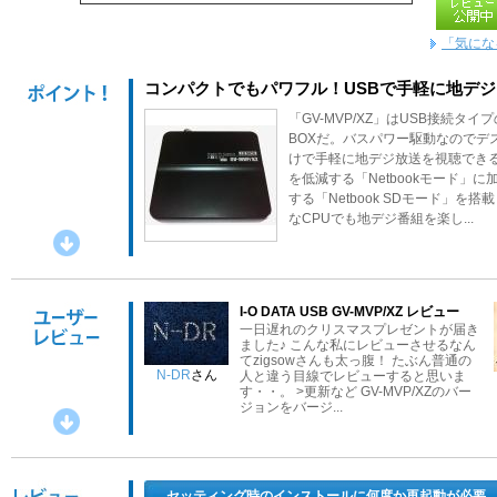
「気にな
コンパクトでもパワフル！USBで手軽に地デジ
「GV-MVP/XZ」はUSB接続タ
BOXだ。バスパワー駆動なのでデ
けで手軽に地デジ放送を視聴できる
を低減する「Netbookモード」
する「Netbook SDモード」
なCPUでも地デジ番組を楽し...
I-O DATA USB GV-MVP/XZ レビュー
一日遅れのクリスマスプレゼントが届き
ました♪ こんな私にレビューさせるなん
てzigsowさんも太っ腹！ たぶん普通の
N-DR
さん
人と違う目線でレビューすると思いま
す・・。 >更新など GV-MVP/XZのバー
ジョンをバージ...
苦戦しながらも順調にセットアップ完了
この度は、プレミアムレビューに選んで
セッティング時のインストールに何度か再起動が必要