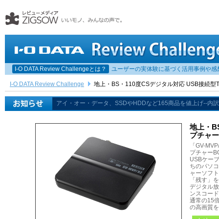
I-O DATA Review Challengeとは？
ユーザーの実体験に基づく活用事例や感想な
I-O DATA Review Challenge
地上・BS・110度CSデジタル対応 USB接続型TV
機能はテレビ電話のみ、クラファン643％--アイ・オー、シニア向け
地上・B
プチャーB
「GV-MV
プチャーB
USBケー
ちのパソコ
ャーソフト「
「残す」を
デジタル放
ンスコード
通常の15
の高画質を