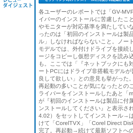
いただきありがとうございます。 セット
アップする構成は以下になります。 【構
わーとん
さん
成】 【ケース】：3R SYSTEM R120-
各ユーザーのレポートでは「GV-MV
V3BK 【マザーボード】：GIGABYTE
GA-P55M-UD2 【C...
イバーのインストールに苦慮したこと
やモニターが対応基準を満たしてい
ったのは「初回のインストールは製品
いろいろと出費はありました。満足でき
る点もあれば、？な点もあります。
ル」しなければならないこと。ノート
【新しい書き込みは一番下にありま
モデルでは、外付けドライブを接続し
す】 古いデジタル機器しか持っていな
くすくす
さん
い私に「レビュアー」をさせて頂き、あ
ージをコピーし仮想ディスクを読み
りがとうございます。 下調べも十分にせ
ず応募したため、きちんと使えるように
も。ここでは「『ネットブックにも
なるまでに、結...
ートPCにはドライブ非搭載モデルが
初心者向けではないような。
良して欲しい」との意見も挙がった
この度はプレミアムレビューをさせてい
ただき I-Oデータ様、並びにzigsow様に
再起動の多いことが気になったとの
は、厚くお礼申し上げます。 毎回今まで
サトシ
さん
ライバーをインストールしたあと「mAgi
に使ったことのない機器をいただくの
で、その都度初めての事ばかりで いいレ
が『初回のインストールは製品に付属
ビューが書ける...
ンストールしてください』と表示され
4.02）をセットしてインストール→は
USB接続でお手軽地デジ録画
初のプレミアムレビューです。 この度
けて「CorelTVX」「Corel Direct
は、レビュアーに御選出して頂き、誠に
chi-zu
さん
完了。再起動→続けて最新ソフトへ
有難うございます。 マザーボードやＣＰ