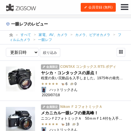
会員登録 (無料)
一眼レフのレビュー
すべて
家電、AV、カメラ
カメラ、ビデオカメラ
フ
ィルムカメラ
一眼レフ
絞り込み
CONTAX コンタックス RTS ボディ
会員限定
ヤシカ・コンタックスの原点！
程度の良い完動品を入手しました。1975年の発売で、レンズはカール・ツァイス、デザインはポルシェ、内部機構はヤシカと3社が共同開発で発売し...
6
0
ハットリックさん
2020/07/18
Nikon Ｆ２フォトミックＡ
会員限定
メカニカル一眼レフの最高峰！
ニコンＦ2フォトミックＡ 50ｍｍＦ1.4付を入手しました！このカメラは、キヤノンＦ-1と共に私の中学生の頃の憧れのカメラでした。当時、50ｍｍ�...
18
3
ハットリックさん