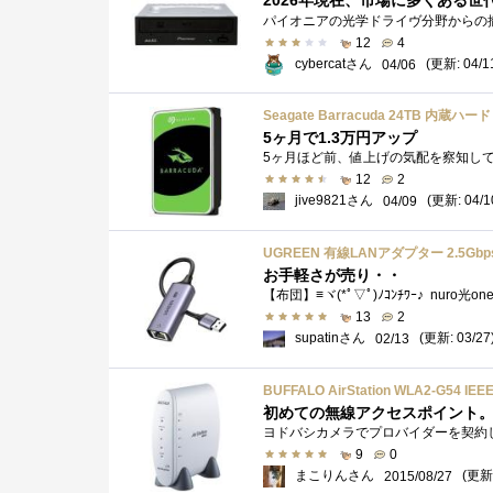
2026年現在、市場に多くある世
12
4
cybercatさん
(更新: 04/1
04/06
Seagate Barracuda 24TB 内蔵ハ
5ヶ月で1.3万円アップ
12
2
jive9821さん
(更新: 04/1
04/09
お手軽さが売り・・
13
2
supatinさん
(更新: 03/27
02/13
BUFFALO AirStation WLA2-G54
9
0
まこりんさん
(更新:
2015/08/27