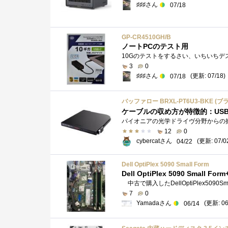
♯♯♯さん
07/18
GP-CR4510GH/B
ノートPCのテスト用
3
0
♯♯♯さん
(更新: 07/18)
07/18
バッファロー BRXL-PT6U3-BKE (ブ
ケーブルの収め方が特徴的：USB接
12
0
cybercatさん
(更新: 07/0
04/22
Dell OptiPlex 5090 Small Form
Dell OptiPlex 5090 Small F
7
0
Yamadaさん
(更新: 06
06/14