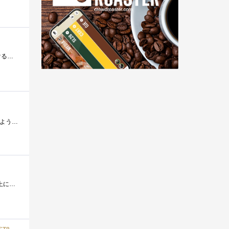
10Gのテストをするさい、いちいちデスクトップを引っ張り出してくるのが体力的に厳しくなってきたので、ノートでいけるのかどうか試したくな�...
パイオニアの光学ドライヴ分野からの撤退で、急激にPC用Blu-rayドライヴが市場から消え始めているので、将来困らないようにいろいろ買い増して�...
中古で購入したDellOptiPlex5090SmallFormに、Wi-Fi機能を追加してみました。まず本体を確認すると、マザーボード上にM.2WLANスロットが用意されていた�...