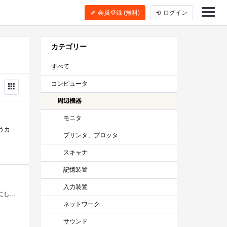
会員登録 (無料)
ログイン
カテゴリー
すべて
コンピュータ
周辺機器
モニタ
最近いろんなものの物価が上がってきているので、値上がり自体にはビックリはしないが、PCパーツ・周辺機器関係というカテゴリーに絞ると、値...
プリンタ、プロッタ
スキャナ
記憶装置
入力装置
ヤマダ電機でソフトバンク光の１Gから１０Gに乗り換えると家電が6万円引きになるとのことだったので乗り換えることにしました。せっかく回線...
ネットワーク
サウンド