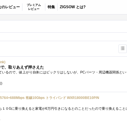
プレミアム
なのレビュー
特集
ZIGSOW とは?
レビュー
nk)
ので、取りあえず押さえた
前)
5764+688Mbps 有線10Gbps トライバンド WXR18000BE10P/N
)