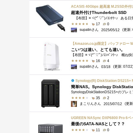
超速外付けThunderbolt SSD
17
0
supatinさん
(更新: 
2025/05/12
こいつは速い、とても速い。
【布団】≡ヾ(*ﾟ▽ﾟ)ﾉｺﾝﾊﾞﾝﾜｰ♪ 
16
4
supatinさん
(更新: 07/22
03/18
Synology(R) DiskStation DS21
35
2
まこりんさん
(更新:
2015/07/12
最後のSATA-NASとして？？
11
0