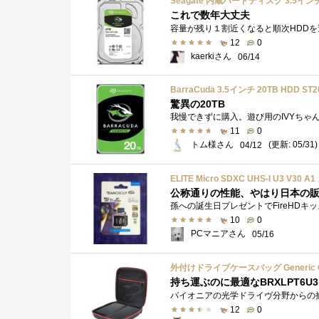
これで数年大丈夫
12
0
kaerkiさん
06/14
BarraCuda 3.5インチ 20TB HDD ST
驚異の20TB
11
0
トム様さん
(更新: 05/31)
04/12
ELITE Micro SDXC UHS-I U3 V3
公称通りの性能、やはり日本の
10
0
PCマニアさん
05/16
外付けドライブケースバッグ Generic GH1879 
持ち運ぶのに最適なBRXLPT6U3
12
0