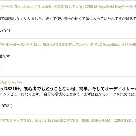
07/24)
概ね快適です
)
5+ NAS サーバー
 07/21)