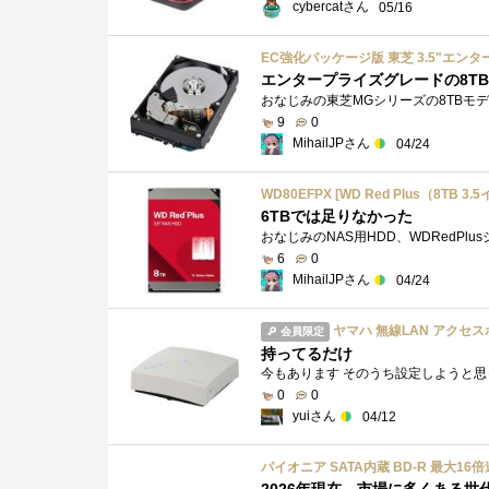
cybercatさん
05/16
エンタープライズグレードの8TB
9
0
MihailJPさん
04/24
WD80EFPX [WD Red Plus（8TB 3.
6TBでは足りなかった
6
0
MihailJPさん
04/24
ヤマハ 無線LAN アクセスポイ
会員限定
持ってるだけ
今もあります そのうち設定しようと
0
0
yuiさん
04/12