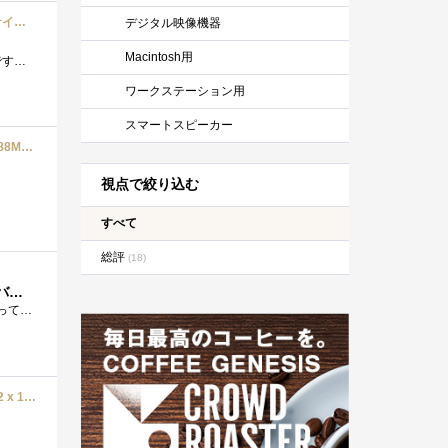
ACASIS 40Gbps 超高速 M.2SSD外付けケース Thunderbolt 4/3 usb4にのみ対応していま, 2280 M-Key/B+M Keyケースサイズをサポートエンクロージャ
デジタル映像機器
Macintosh用
【布団】≡ヾ(*ﾟ▽ﾟ)ﾉｺﾝﾁﾜｰ♪ ある日突然認識しなくなりました、速くて使い勝手が良くて気に入っていたんですが残念です。 �...
ワークステーション用
スマートスピーカー
【Amazon.co.jp限定】バッファロー WiFi ルーター Wi-Fi 7 11be 無線 LAN 2.5G デュアルバンド MLO EasyMesh 5764+688Mbps ホワイト【 iPhone 17 / 17 pro 動作確認済み 】 WSR6500BE6P/NWH
視点で絞り込む
すべて
総評
(18)
簡単NAS。Synology DiskStation DS215+。初心者でも迷うことない程、簡単。そしてオーディオサーバーとしては最適！
SynologyDiskStationDS215+のプレミアムレビューになります。 自分の環境のことさて、まずは昔からデータを集めてはっていう感じの人です。昔は自作PC...
UGREEN NASync DXP6800 Pro 6ベイデスクトップNAS、Intel i5 1235u 10コアCPU、8GB DDR5 RAM、128G SSD、2 x 10GbE、2 x M.2 NVMeスロット、8K HDMI、2 x TBT4、ネットワーク接続ストレージ (ディスクレス)