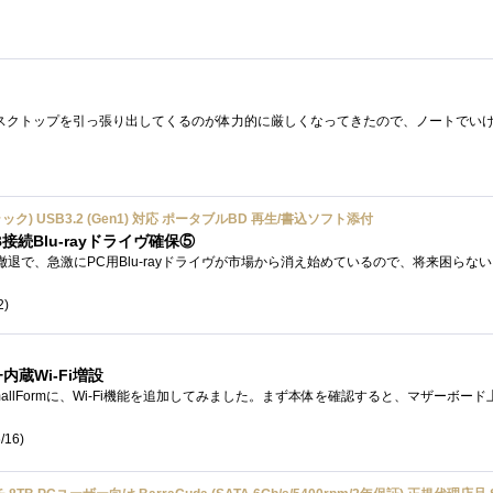
ラック) USB3.2 (Gen1) 対応 ポータブルBD 再生/書込ソフト添付
続Blu-rayドライヴ確保⑤
2)
orm+内蔵Wi-Fi増設
/16)