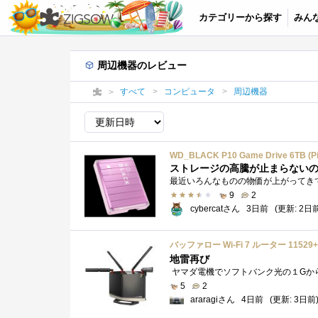
カテゴリーから探す
みん
周辺機器のレビュー
すべて
コンピュータ
周辺機器
WD_BLACK P10 Game Drive 6TB (Pi
ストレージの高騰が止まらない
9
2
cybercatさん
3日前
(更新: 2日
バッファロー Wi-Fi 7 ルーター 11529+
地雷再び
5
2
araragiさん
4日前
(更新: 3日前