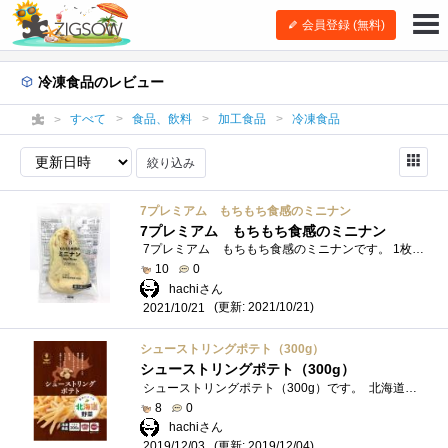
会員登録 (無料)
冷凍食品のレビュー
すべて
食品、飲料
加工食品
冷凍食品
絞り込み
7プレミアム もちもち食感のミニナン
7プレミアム もちもち食感のミニナン
7プレミアム もちもち食感のミニナンです。 1枚50gの小さなナンの2枚入りです。 もちもちで、本格的なナンです。 当然、インド風の「バター...
10
0
hachiさん
(更新: 2021/10/21)
2021/10/21
シューストリングポテト（300g）
シューストリングポテト（300g）
シューストリングポテト（300g）です。 北海道のジャガイモを使ったポテトです。油で揚げるだけで出来立ての「フライドポテト」が食べられ�...
8
0
hachiさん
(更新: 2019/12/04)
2019/12/03