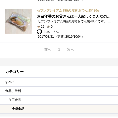
セブンプレミアム 8種の具材 おでん 袋480g
お留守番のお父さんは一人寂しくこんなのを食べているのですが、正直言ってかあさんの作ったのよりも全然美味しい（ナイショにしててね）！�...
セブンプレミアム8種の具材おでん袋480gです。 知る人ぞ知る、セブン評判の冷凍食品のおでんです。 コンビニの商品なのに、とても真面目に�...
12
0
hachiさん
(更新: 2019/10/04)
2017/08/31
1
前へ
次へ
カテゴリー
すべて
食品、飲料
加工食品
冷凍食品