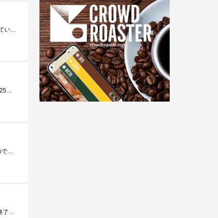
ラードたっぷり豚骨ラーメン そりゃ美味しいですよ。 でもインスタント麺の液体スープを見ていると 常温では固まっているラード 熱湯で�...
白米の値上がりを伝えるニュースと共に、カレー物価指数という言葉を聞くようになりました。 ある報道によりますと 2025年4月のカレーライス�...
最近のわさび、正直どれも出来が良いので店とかで出てきても本物かどうかが分からないんですが。今はこれが一押しなのでレビューしておきま�...
普段は業務スーパーで 100グラム入の乾燥ローレルを買い求めるのですが 私が利用している店舗では どうやら扱いが終了していたようです。�...