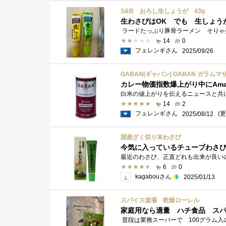
S&B おろし生しょうが 43g
生わさびはOK でも 生しょう
14
0
フェレンギさん
2025/09/26
GABAN(ギャバン) GABAN ガラムマサ
カレー物価指数爆上がり中にAm
14
2
フェレンギさん
(更
2025/08/12
国産ざく切り本わさび
今気に入っているチューブわさ
6
0
kagabouさん
2025/01/13
スパイス道場 乾燥ローレル
家庭用なら適量 ハチ食品 ス