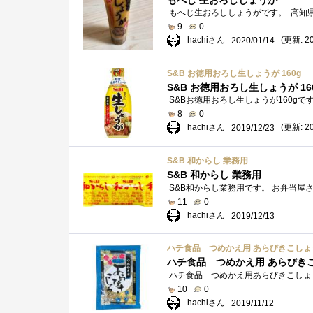
もへじ 生おろししょうが
9
0
hachiさん
(更新: 20
2020/01/14
S&B お徳用おろし生しょうが 160g
S&B お徳用おろし生しょうが 16
8
0
hachiさん
(更新: 20
2019/12/23
S&B 和からし 業務用
S&B 和からし 業務用
11
0
hachiさん
2019/12/13
ハチ食品 つめかえ用 あらびきこしょ
ハチ食品 つめかえ用 あらびき
10
0
hachiさん
2019/11/12