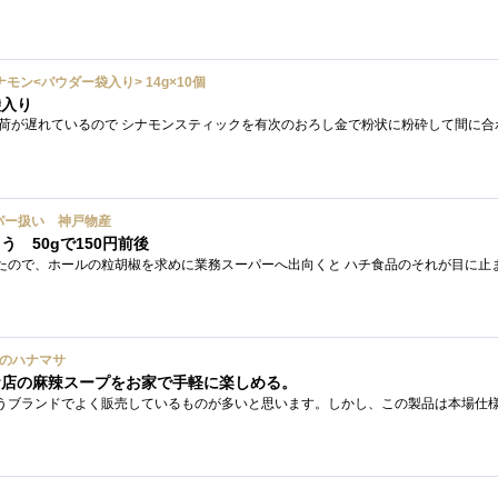
シナモン<パウダー袋入り> 14g×10個
袋入り
パー扱い 神戸物産
 50gで150円前後
肉のハナマサ
お店の麻辣スープをお家で手軽に楽しめる。