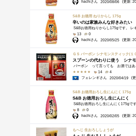
hachiさん
(更新: 20
2020/08/06
S&B お徳用 ねりからし 175g
辛いのは家族みんな好きみたい
13
0
hachiさん
(更新: 20
2020/05/25
ＧＳ バーボン シナモンスティック(１
スプーンの代わりに使う シナ
14
4
フェレンギさん
(更
2020/04/19
S&B お徳用おろし生にんにく 175g
S&B お徳用おろし生にんにく
8
0
hachiさん
(更新: 20
2020/02/05
もへじ 生おろししょうが