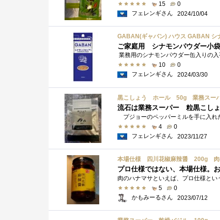
15
0
フェレンギさん
2024/10/04
GABAN(ギャバン) ハウス GABAN 
ご家庭用 シナモンパウダー小
10
0
フェレンギさん
2024/03/30
黒こしょう ホール 50g 業務スー
流石は業務スーパー 粒黒こしょう
4
0
フェレンギさん
2023/11/27
本場仕様 四川花椒麻辣醤 200g 
プロ仕様ではない、本場仕様。
5
0
かもみーるさん
2023/07/12