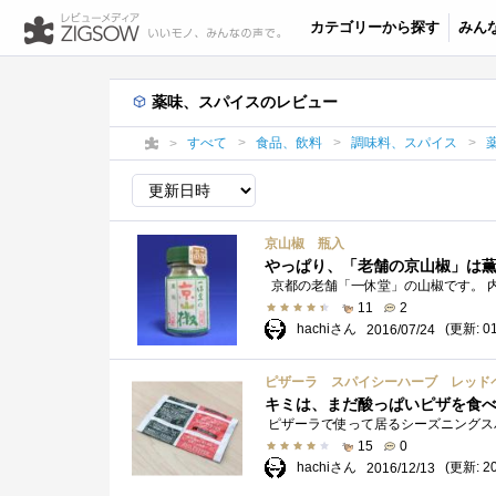
カテゴリーから探す
みん
薬味、スパイスのレビュー
すべて
食品、飲料
調味料、スパイス
京山椒 瓶入
やっぱり、「老舗の京山椒」は
11
2
hachiさん
(更新: 01
2016/07/24
ピザーラ スパイシーハーブ レッドペッパ
キミは、まだ酸っぱいピザを食
15
0
hachiさん
(更新: 20
2016/12/13