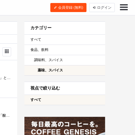
会員登録 (無料)
ログイン
カテゴリー
すべて
食品、飲料
調味料、スパイス
薬味、スパイス
京都の老舗「一休堂」の山椒です。 内容量は、たったの「8g」です。 国産の最高級の原材料を使用しており、「ピリッ」と辛く爽やかな香...
視点で絞り込む
すべて
ピザーラで使って居るシーズニングスパイスとクラッシュドレッドペッパーです。「タ●●コ」では、ビザの味が変わって「酸っぱく」なってし...