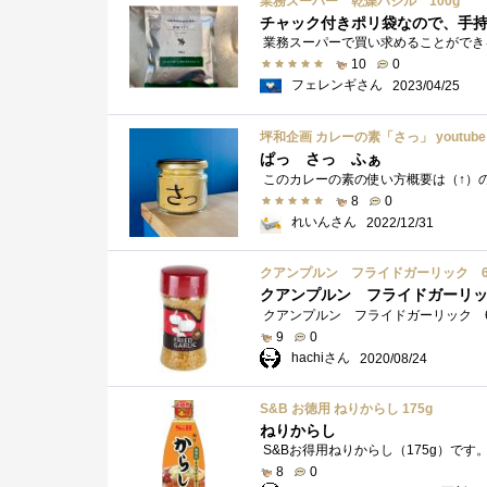
業務スーパー 乾燥バジル 100g
チャック付きポリ袋なので、手
10
0
フェレンギさん
2023/04/25
ぱっ さっ ふぁ
8
0
れいんさん
2022/12/31
クアンプルン フライドガーリック 6
クアンプルン フライドガーリ
9
0
hachiさん
2020/08/24
S&B お徳用 ねりからし 175g
ねりからし
8
0