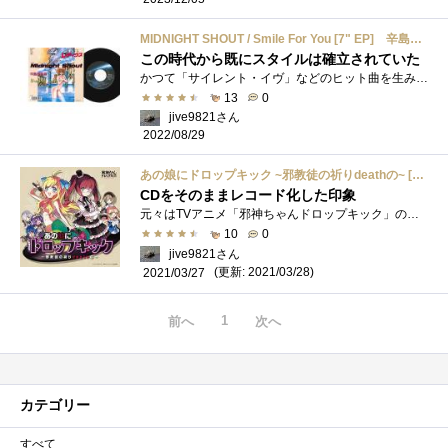
MIDNIGHT SHOUT / Smile For You [7" EP] 辛島美登里
この時代から既にスタイルは確立されていた
かつて「サイレント・イヴ」などのヒット曲を生み出し、恋愛ソングの権威ともいわれるシンガー・ソングライター、辛島美登里がアニソン歌手�...
13
0
jive9821さん
2022/08/29
あの娘にドロップキック ~邪教徒の祈りdeathの~ [Analog]
CDをそのままレコード化した印象
元々はTVアニメ「邪神ちゃんドロップキック」の第1期放送に合わせてCDで製作された、キャラクターソング集です。当然TVアニメの放映に合わせて�...
10
0
jive9821さん
(更新: 2021/03/28)
2021/03/27
1
前へ
次へ
カテゴリー
すべて