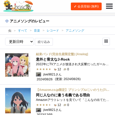
会員登録 (無料)
アニメソングのレビュー
すべて
音楽
レコード
アニメソング
絞り込み
結束バンド(完全生産限定盤) [Analog]
意外と骨太なJ-Rock
2022年にTVアニメが放送され大反響だったガールズバンドを題材とする「ぼっち・ざ・ろっく」。劇中バンド「結束バンド」のフルアルバム「結束�...
12
0
jive9821さん
(更新: 2024/08/26)
2024/08/26
【Amazon.co.jp限定】プリンシプル/こいのうた(7inch)<完全生産限定盤>(メガジャケ付) [Analog]
同じ人なのに違う名義である理由
Amazonアウトレットを見ていて「こんなの出てたんだ」と思ってついポチってしまったレコードです。アニメ映画「たまこラブストーリー」主題歌�...
12
0
jive9821さん
2023/12/05