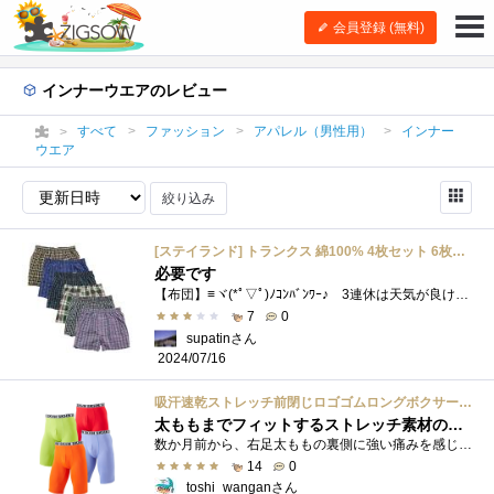
会員登録 (無料)
インナーウエアのレビュー
すべて
ファッション
アパレル（男性用）
インナー
ウエア
絞り込み
[ステイランド] トランクス 綿100% 4枚セット 6枚セット 前開きボタン付き メンズ (5L, チェック柄6枚セット)
必要です
【布団】≡ヾ(*ﾟ▽ﾟ)ﾉｺﾝﾊﾞﾝﾜｰ♪ 3連休は天気が良ければお客さん入るかと思って営業していたのですがさっぱり駄目で稼げません�...
7
0
supatinさん
2024/07/16
吸汗速乾ストレッチ前閉じロゴゴムロングボクサーパンツ４枚組
太ももまでフィットするストレッチ素材のボクサーパンツ #ニッセン
数か月前から、右足太ももの裏側に強い痛みを感じることが有り症状的に、肉離れかなと思っております。 太ももに巻くサポーターでサイズが大...
14
0
toshi_wanganさん