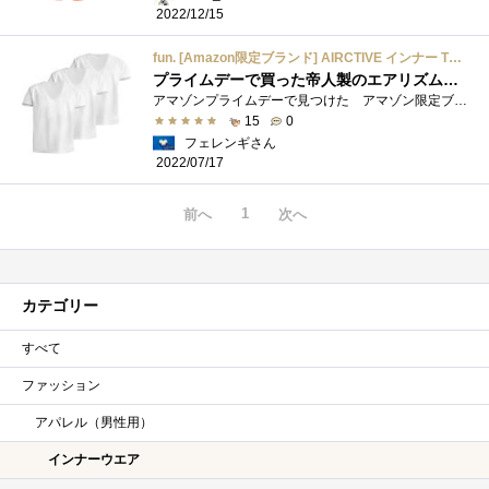
2022/12/15
fun. [Amazon限定ブランド] AIRCTIVE インナー Tシャツ 3枚セット インナーシャツ Vネック メンズ 帝人フロンティア企画 エアクティブシリーズ 夏 ホワイト M
プライムデーで買った帝人製のエアリズムのようなインナーシャツ
アマゾンプライムデーで見つけた アマゾン限定ブランドのインナーシャツです。 fun.ブランド airctiveという商品名白 クロ ベージュ 紺 �...
15
0
フェレンギさん
2022/07/17
1
前へ
次へ
カテゴリー
すべて
ファッション
アパレル（男性用）
インナーウエア