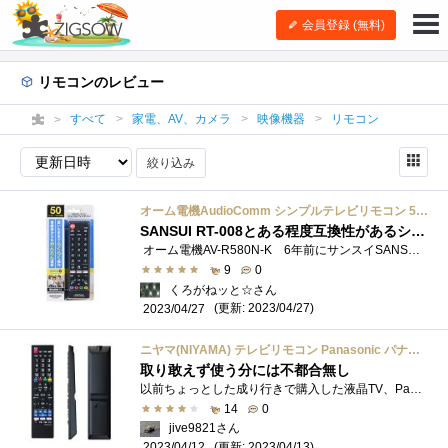
会員登録 (無料)
リモコンのレビュー
すべて
家電、AV、カメラ
映像機器
リモコン
絞り込み
オーム電機AudioComm シンプルテレビリモコン 50メーカー対応 動画配信サービス対応 ブラック AV-R580N-K 03-5922 OHM
SANSUI RT-008とある程度互換性があるシンプルTVリモコン
オーム電機AV-R580N-K 6年前にサンスイSANSUISCM43-BW1という割とマイナーなブランドのTV(勿論かつてのオーディオ機器メーカーとしてのサンスイ�...
9
0
くろがねッと☆さん
(更新: 2023/04/27)
2023/04/27
ニヤマ(NIYAMA) テレビリモコン Panasonic パナソニック ビエラ用 【設定不要ですぐに使えるかんたんリモコン】 太字ボタン ブラック
取り敢えず使う分には不都合無し
以前ちょっとした成り行きで購入した液晶TV、PanasonicVIERATH-43FX500。 43インチ4Kパネル搭載モデルとしてはローエンドとなる製品ですが、今�...
14
0
jive9821さん
(更新: 2023/04/13)
2023/04/12