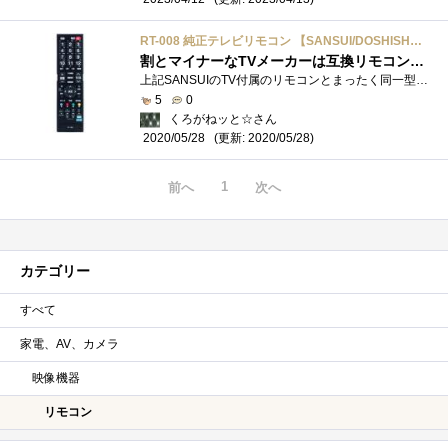
RT-008 純正テレビリモコン 【SANSUI/DOSHISHA/ORION】
割とマイナーなTVメーカーは互換リモコンが無いので高く付くのだ
上記SANSUIのTV付属のリモコンとまったく同一型番の製品 最近一部のキーの反応がやたらと悪いな～ と中を開けてみたらかなりシンプルな感じだ�...
5
0
くろがねッと☆さん
(更新: 2020/05/28)
2020/05/28
1
前へ
次へ
カテゴリー
すべて
家電、AV、カメラ
映像機器
リモコン